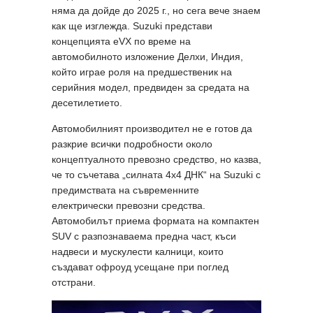
няма да дойде до 2025 г., но сега вече знаем
как ще изглежда. Suzuki представи
концепцията eVX по време на
автомобилното изложение Делхи, Индия,
който играе роля на предшественик на
серийния модел, предвиден за средата на
десетилетието.
Автомобилният производител не е готов да
разкрие всички подробности около
концептуалното превозно средство, но казва,
че то съчетава „силната 4x4 ДНК“ на Suzuki с
предимствата на съвременните
електрически превозни средства.
Автомобилът приема формата на компактен
SUV с разпознаваема предна част, къси
надвеси и мускулести калници, които
създават офроуд усещане при поглед
отстрани.