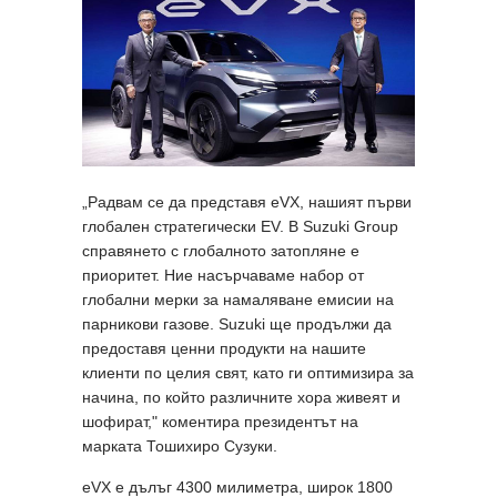
„Радвам се да представя eVX, нашият първи
глобален стратегически EV. В Suzuki Group
справянето с глобалното затопляне е
приоритет. Ние насърчаваме набор от
глобални мерки за намаляване емисии на
парникови газове. Suzuki ще продължи да
предоставя ценни продукти на нашите
клиенти по целия свят, като ги оптимизира за
начина, по който различните хора живеят и
шофират," коментира президентът на
марката Тошихиро Сузуки.
eVX е дълъг 4300 милиметра, широк 1800