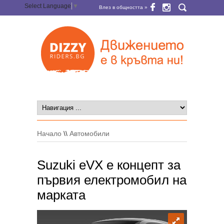
Select Language
▼
Влез в общността »
Начало
\\
Автомобили
Suzuki eVX е концепт за
първия електромобил на
марката