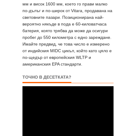
мм и висок 1600 мм, което го прави малко
по-дълъг и по-широк от Vitara, продавана на
световните пазари. Позиционирана най-
вероятно някъде в пода е 60-киловатчаса
батерия, която трябва да може да осигури
пробег до 550 километра с едно зареждане.
Имайте предвид, че това число е измерено
от индийския MIDC цикъл, който като цяло е
по-щедър от европейския WLTP и
американския EPA стандарти.
ТОЧНО В ДЕСЕТКАТА?