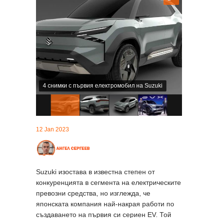
4 снимки с първия електромобил на Suzuki
12 Jan 2023
Suzuki изостава в известна степен от
конкуренцията в сегмента на електрическите
превозни средства, но изглежда, че
японската компания най-накрая работи по
създаването на първия си сериен EV. Той