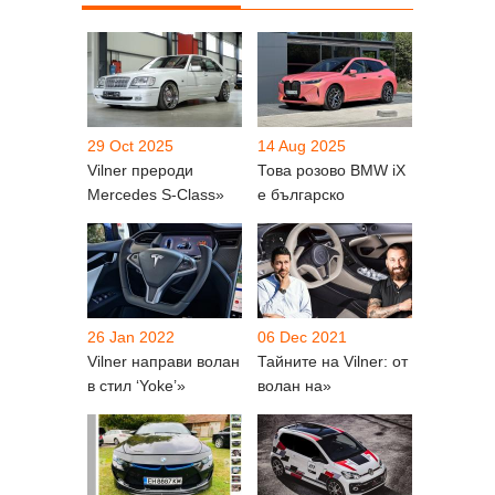
29 Oct 2025
14 Aug 2025
Vilner прероди
Това розово BMW iX
Mercedes S-Class»
е българско
26 Jan 2022
06 Dec 2021
Vilner направи волан
Тайните на Vilner: от
в стил ‘Yoke’»
волан на»