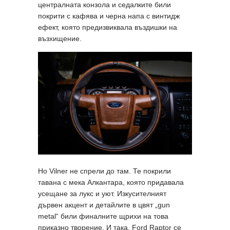
централната конзола и седалките били
покрити с кафява и черна напа с винтидж
ефект, която предизвиквала въздишки на
възхищение.
Но Vilner не спрели до там. Те покрили
тавана с мека Алкантара, която придавала
усещане за лукс и уют. Изкусителният
дървен акцент и детайлите в цвят „gun
metal“ били финалните щрихи на това
приказно творение. И така, Ford Raptor се