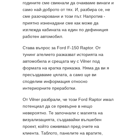
годините сме свикнали да очакваме винаги и
само най-доброто от тях. И, разбира се, не
сме разочаровани и този път. Напротив -
приятно изненадани сме как може да
изглежда кабината на един по дефиниция
работен автомобил.
Става въпрос за Ford F-150 Raptor. От
тунинг ателието разказват историята на
автомобила и срещата му с Vilner под
формата на кратка приказка. Няма да ви я
пресъздаваме цялата, а само ще ви
споделим информация относно
интериорните преработки.
От Vilner разбрали, че този Ford Raptor имал
потенциал да се превърне в нещо
невероятно. Те започнали с магията на
визуализацията, създавайки вълшебен
проект, който оживявал пред очите на
клиента. Таблото, панелите на вратите,