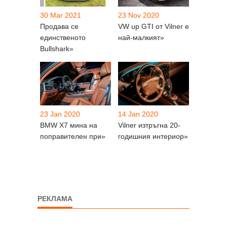
30 Mar 2021
23 Nov 2020
Продава се
VW up GTI от Vilner e
единственото
най-малкият»
Bullshark»
23 Jan 2020
14 Jan 2020
BMW X7 мина на
Vilner изтръгна 20-
поправителен при»
годишния интериор»
РЕКЛАМА