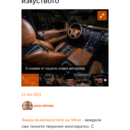
изкуството
9 снимки от изцяло новия интериор
13 Jun 2023
Знаем възможностите на Vilner
- виждали
сме техните творения многократно. С