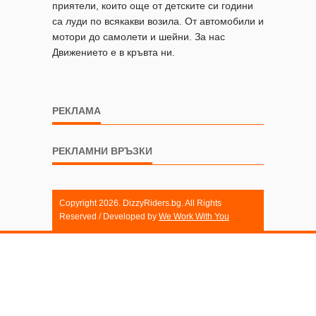
приятели, които още от детските си години
са луди по всякакви возила. От автомобили и
мотори до самолети и шейни. За нас
Движението е в кръвта ни.
РЕКЛАМА
РЕКЛАМНИ ВРЪЗКИ
Copyright 2026. DizzyRiders.bg. All Rights
Reserved / Developed by
We Work With You