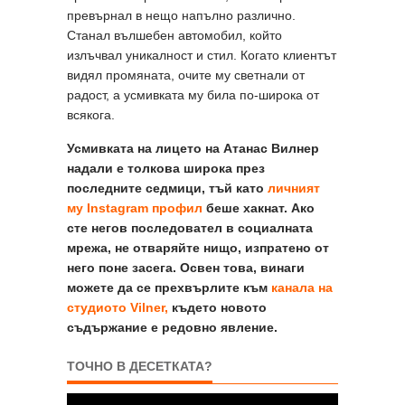
превърнал в нещо напълно различно.
Станал вълшебен автомобил, който
излъчвал уникалност и стил. Когато клиентът
видял промяната, очите му светнали от
радост, а усмивката му била по-широка от
всякога.
Усмивката на лицето на Атанас Вилнер
надали е толкова широка през
последните седмици, тъй като
личният
му Instagram профил
беше хакнат. Ако
сте негов последовател в социалната
мрежа, не отваряйте нищо, изпратено от
него поне засега. Освен това, винаги
можете да се прехвърлите към
канала на
студиото Vilner,
където новото
съдържание е редовно явление.
ТОЧНО В ДЕСЕТКАТА?