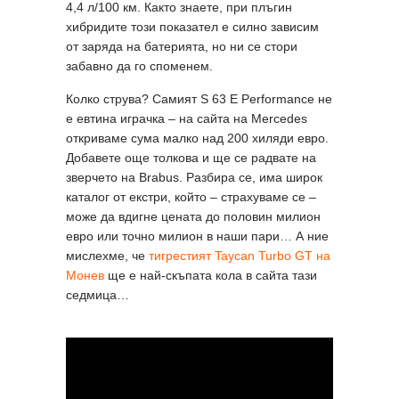
4,4 л/100 км. Както знаете, при плъгин
хибридите този показател е силно зависим
от заряда на батерията, но ни се стори
забавно да го споменем.
Колко струва? Самият S 63 E Performance не
е евтина играчка – на сайта на Mercedes
откриваме сума малко над 200 хиляди евро.
Добавете още толкова и ще се радвате на
зверчето на Brabus. Разбира се, има широк
каталог от екстри, който – страхуваме се –
може да вдигне цената до половин милион
евро или точно милион в наши пари… А ние
мислехме, че
тигрестият Taycan Turbo GT на
Монев
ще е най-скъпата кола в сайта тази
седмица…