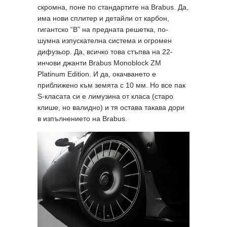
скромна, поне по стандартите на Brabus. Да,
има нови сплитер и детайли от карбон,
гигантско “B” на предната решетка, по-
шумна изпускателна система и огромен
дифузьор. Да, всичко това стъпва на 22-
инчови джанти Brabus Monoblock ZM
Platinum Edition. И да, окачването е
приближено към земята с 10 мм. Но все пак
S-класата си е лимузина от класа (старо
клише, но валидно) и тя остава такава дори
в изпълнението на Brabus.