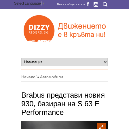
Select Language
▼
Влез в общността »
Начало
\\
Автомобили
Brabus представи новия
930, базиран на S 63 E
Performance