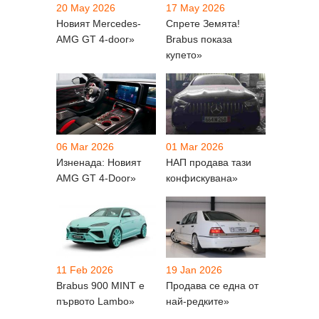
20 May 2026
17 May 2026
Новият Mercedes-
Спрете Земята!
AMG GT 4-door»
Brabus показа
купето»
06 Mar 2026
01 Mar 2026
Изненада: Новият
НАП продава тази
AMG GT 4-Door»
конфискувана»
11 Feb 2026
19 Jan 2026
Brabus 900 MINT е
Продава се една от
първото Lambo»
най-редките»