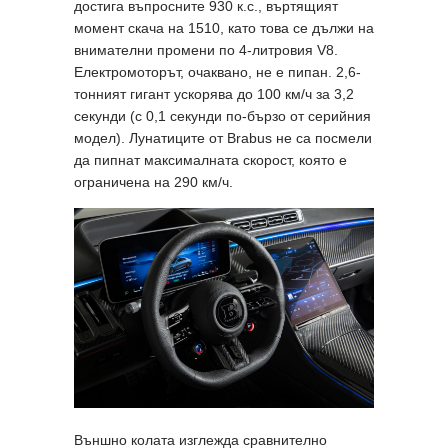
достига въпросните 930 к.с., въртящият
момент скача на 1510, като това се дължи на
внимателни промени по 4-литровия V8.
Електромоторът, очаквано, не е пипан. 2,6-
тонният гигант ускорява до 100 км/ч за 3,2
секунди (с 0,1 секунди по-бързо от серийния
модел). Лунатиците от Brabus не са посмели
да пипнат максималната скорост, която е
ограничена на 290 км/ч.
Външно колата изглежда сравнително