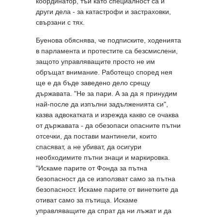
координатор, тъй като специалност са й
други дела - за катастрофи и застраховки,
свързани с тях.
Буенова обяснява, че подписките, ходенията
в парламента и протестите са безсмислени,
защото управляващите просто не им
обръщат внимание. Работещо според нея
ще е да бъде заведено дело срещу
държавата. "Не за пари. А за да я принудим
най-после да изпълни задълженията си",
казва адвокатката и изрежда какво се очаква
от държавата - да обезопаси опасните пътни
отсечки, да постави мантинели, които
спасяват, а не убиват, да осигури
необходимите пътни знаци и маркировка.
"Искаме парите от Фонда за пътна
безопасност да се използват само за пътна
безопасност. Искаме парите от винетките да
отиват само за пътища. Искаме
управляващите да спрат да ни лъжат и да