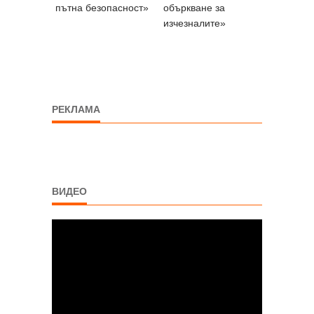
пътна безопасност»
объркване за
изчезналите»
РЕКЛАМА
ВИДЕО