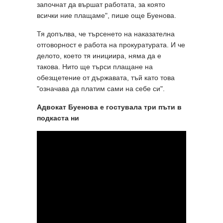
започнат да вършат работата, за която
всички ние плащаме", пише още Буенова.
Тя допълва, че търсенето на наказателна
отговорност е работа на прокуратурата. И че
делото, което тя инициира, няма да е
такова. Нито ще търси плащане на
обезщетение от държавата, тъй като това
"означава да платим сами на себе си".
Адвокат Буенова е гостувала три пъти в
подкаста ни