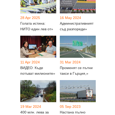
28 Apr 2025
16 May 2024
Голата истина:
Административният
НИТО един лев от»
съд разпореди»
11 Apr 2024
31 Mar 2024
ВИДЕО: Къде
Променят се пътни
потъват милионите»
такси в Гърция,»
19 Mar 2024
05 Sep 2023
400 млн. лева за
Настана пълно