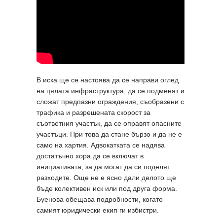
В иска ще се настоява да се направи оглед
на цялата инфраструктура, да се подменят и
сложат предпазни ограждения, съобразени с
трафика и разрешената скорост за
съответния участък, да се оправят опасните
участъци. При това да стане бързо и да не е
само на хартия. Адвокатката се надява
достатъчно хора да се включат в
инициативата, за да могат да си поделят
разходите. Още не е ясно дали делото ще
бъде колективен иск или под друга форма.
Буенова обещава подробности, когато
самият юридически екип ги избистри.