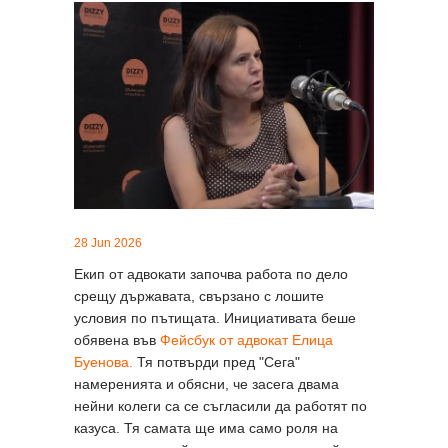
28 Jun 2026
Екип от адвокати започва работа по дело
срещу държавата, свързано с лошите
условия по пътищата. Инициативата беше
обявена във
Фейсбук от адвокат Елица
Буенова.
Тя потвърди пред "Сега"
намеренията и обясни, че засега двама
нейни колеги са се съгласили да работят по
казуса. Тя самата ще има само роля на