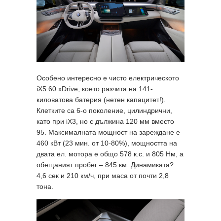
Особено интересно е чисто електрическото
iX5 60 xDrive, което разчита на 141-
киловатова батерия (нетен капацитет!).
Клетките са 6-о поколение, цилиндрични,
като при iX3, но с дължина 120 мм вместо
95. Максималната мощност на зареждане е
460 кВт (23 мин. от 10-80%), мощността на
двата ел. мотора е общо 578 к.с. и 805 Нм, а
обещаният пробег – 845 км. Динамиката?
4,6 сек и 210 км/ч, при маса от почти 2,8
тона.