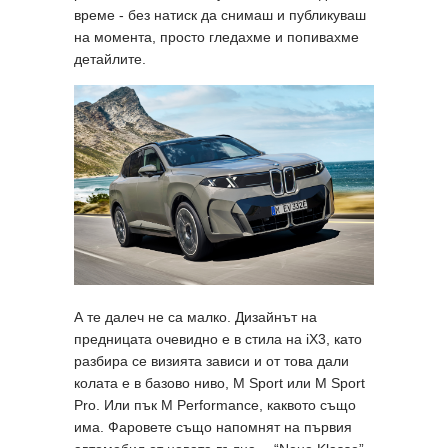
време - без натиск да снимаш и публикуваш
на момента, просто гледахме и попивахме
детайлите.
А те далеч не са малко. Дизайнът на
предницата очевидно е в стила на iX3, като
разбира се визията зависи и от това дали
колата е в базово ниво, M Sport или M Sport
Pro. Или пък M Performance, каквото също
има. Фаровете също напомнят на първия