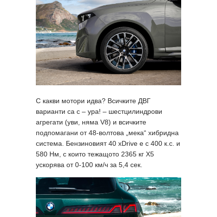
С какви мотори идва? Всичките ДВГ
варианти са с – ура! – шестцилиндрови
агрегати (уви, няма V8) и всичките
подпомагани от 48-волтова „мека“ хибридна
система. Бензиновият 40 xDrive е с 400 к.с. и
580 Нм, с които тежащото 2365 кг X5
ускорява от 0-100 км/ч за 5,4 сек.