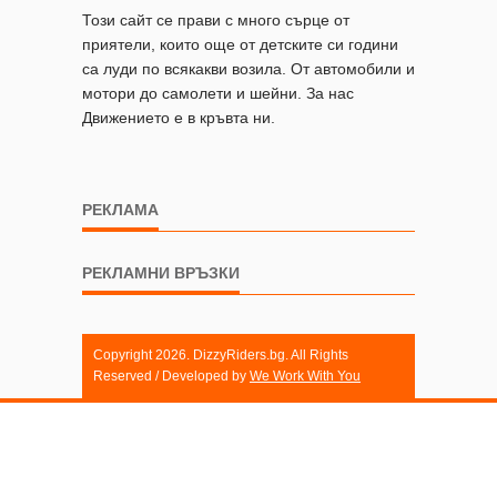
Този сайт се прави с много сърце от
приятели, които още от детските си години
са луди по всякакви возила. От автомобили и
мотори до самолети и шейни. За нас
Движението е в кръвта ни.
РЕКЛАМА
РЕКЛАМНИ ВРЪЗКИ
Copyright 2026. DizzyRiders.bg. All Rights
Reserved / Developed by
We Work With You