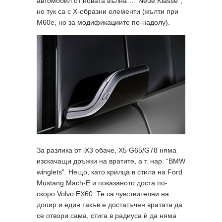
автомобил от новата вълна… “Neue Klasse”,
но тук са с X-образни елементи (жълти при
M60е, но за модификациите по-надолу).
За разлика от iX3 обаче, X5 G65/G78 няма
изскачащи дръжки на вратите, а т. нар. “BMW
winglets”. Нещо, като крилца в стила на Ford
Mustang Mach-E и показаното доста по-
скоро Volvo EX60. Те са чувствителни на
допир и един такъв е достатъчен вратата да
се отвори сама, стига в радиуса ѝ да няма