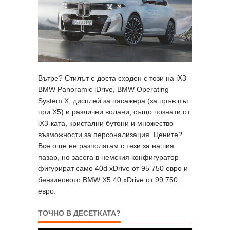
Вътре? Стилът е доста сходен с този на iX3 -
BMW Panoramic iDrive, BMW Operating
System X, дисплей за пасажера (за пръв път
при X5) и различни волани, също познати от
iX3-ката, кристални бутони и множество
възможности за персонализация. Цените?
Все още не разполагам с тези за нашия
пазар, но засега в немския конфигуратор
фигурират само 40d xDrive от 95 750 евро и
бензиновото BMW X5 40 xDrive от 99 750
евро.
ТОЧНО В ДЕСЕТКАТА?