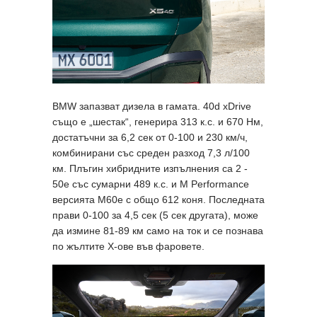
BMW запазват дизела в гамата. 40d xDrive
също е „шестак“, генерира 313 к.с. и 670 Нм,
достатъчни за 6,2 сек от 0-100 и 230 км/ч,
комбинирани със среден разход 7,3 л/100
км. Плъгин хибридните изпълнения са 2 -
50e със сумарни 489 к.с. и M Performance
версията M60e с общо 612 коня. Последната
прави 0-100 за 4,5 сек (5 сек другата), може
да измине 81-89 км само на ток и се познава
по жълтите X-ове във фаровете.