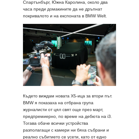
Спартънбърг, Южна Каролина, около два
часа преди домакините да не дръпнат
покривалото и на експоната в BMW Welt.
Където виждам новата X5-ица за втори път.
BMW я показаха на отбрана група
журналисти от цял свят още през март,
предпремиерно, по време на дебюта на i3.
Тогава обаче всички устройства
разполагащи с камери ни бяха събрани и
реално събитието се усети, като от едно