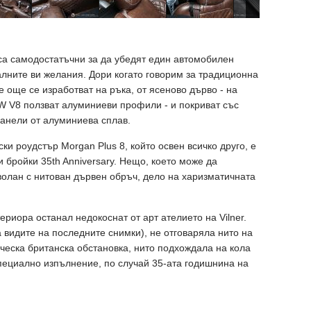
 са самодостатъчни за да убедят един автомобилен
лните ви желания. Дори когато говорим за традиционна
е още се изработват на ръка, от ясеново дърво - на
W V8 ползват алуминиеви профили - и покриват със
панели от алуминиева сплав.
ски роудстър Morgan Plus 8, който освен всичко друго, е
 бройки 35th Anniversary. Нещо, което може да
олан с нитован дървен обръч, дело на харизматичната
ериора останал недокоснат от арт ателието на Vilner.
 видите на последните снимки), не отговаряла нито на
ическа британска обстановка, нито подхождала на кола
пециално изпълнение, по случай 35-ата годишнина на