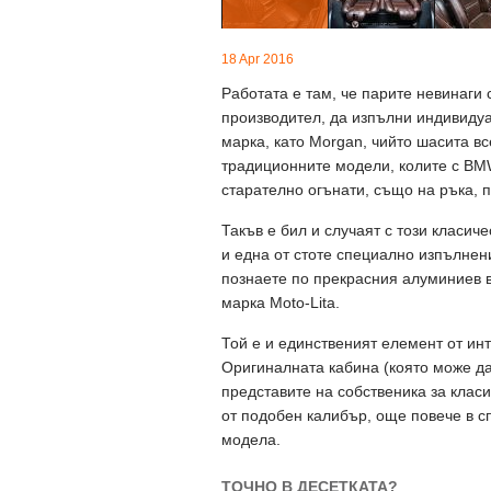
18 Apr 2016
Работата е там, че парите невинаги
производител, да изпълни индивидуа
марка, като Morgan, чийто шасита вс
традиционните модели, колите с BM
старателно огънати, също на ръка, 
Такъв е бил и случаят с този класиче
и една от стоте специално изпълнени
познаете по прекрасния алуминиев в
марка Moto-Lita.
Той е и единственият елемент от инт
Оригиналната кабина (която може да
представите на собственика за клас
от подобен калибър, още повече в с
модела.
ТОЧНО В ДЕСЕТКАТА?