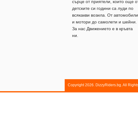
сърце от приятели, които още о
детските си години са луди по
всякакви возила. От автомобили
и мотори до самолети и шейни.
За нас Движението е в кръвта
ни.
Copyright 2026. DizzyRiders.bg. All Righ