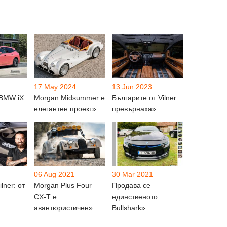
17 May 2024
13 Jun 2023
 BMW iX
Morgan Midsummer e
Българите от Vilner
елегантен проект»
превърнаха»
06 Aug 2021
30 Mar 2021
lner: от
Morgan Plus Four
Продава се
CX-T e
единственото
авантюристичен»
Bullshark»