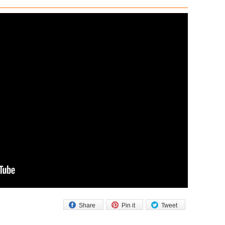
Share
Pin it
Tweet