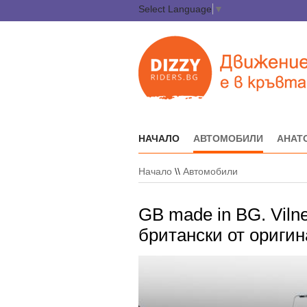
Select Language
▼
НАЧАЛО
АВТОМОБИЛИ
АНАТ
Начало
\\
Автомобили
GB made in BG. Viln
британски от ориги