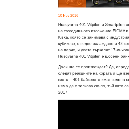
10 Nov 2016
Husqvarna 401 Vitpilen и Smartpilen
на тазгодишното изложение EICMA в
Kiska, която се занимава с индустри
кубиково, с водно охлаждане и 43 ко
на парче, и двете търкалят 17-инчов
Husqvarna 401 Vitpilen е шосеен байк
Дали ще се произвеждат? Да, опреде
следят реакциите на хората и ще вз
взето – 401 байковете имат зелена с
няма да е толкова скъпо, тъй като с
2017.