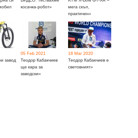
тмобил
косачка-робот»
мега скъп,
практичен»
05 Feb 2021
18 Mar 2020
ои завод
Теодор Кабакчиев
Теодор Кабакчиев е
ще кара за
световният»
заводски»