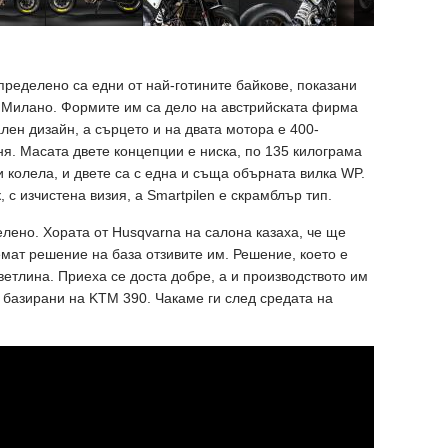
 определено са едни от най-готините байкове, показани
 Милано. Формите им са дело на австрийската фирма
ален дизайн, а сърцето и на двата мотора е 400-
ня. Масата двете концепции е ниска, по 135 килограма
и колела, и двете са с една и съща обърната вилка WP.
, с изчистена визия, а Smartpilen е скрамблър тип.
лено. Хората от Husqvarna на салона казаха, че ще
емат решение на база отзивите им. Решение, което е
ветлина. Приеха се доста добре, а и производството им
а базирани на KTM 390. Чакаме ги след средата на