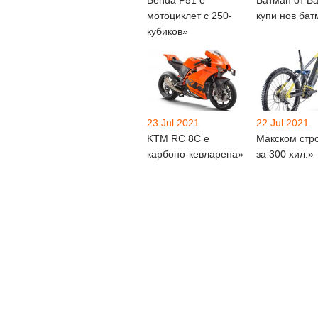
мотоциклет с 250-
купи нов ба
кубиков»
23 Jul 2021
22 Jul 2021
KTM RC 8C е
Макском стр
карбоно-кевларена»
за 300 хил.»