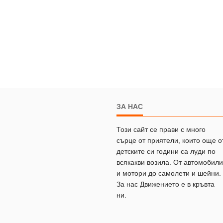
ЗА НАС
Този сайт се прави с много
сърце от приятели, които още о
детските си години са луди по
всякакви возила. От автомобили
и мотори до самолети и шейни.
За нас Движението е в кръвта
ни.