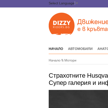
Select Language
▼
НАЧАЛО
АВТОМОБИЛИ
АНАТ
Начало
\\
Мотори
Страхотните Husqvarn
Супер галерия и инф