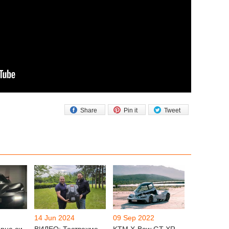
Share
Pin it
Tweet
14 Jun 2024
09 Sep 2022
арна си
ВИДЕО: Тествахме
KTM X-Bow GT-XR –