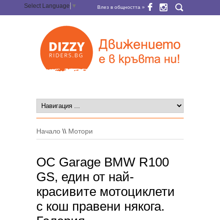
Select Language
▼
Влез в общността »
Начало
\\
Мотори
OC Garage BMW R100
GS, един от най-
красивите мотоциклети
с кош правени някога.