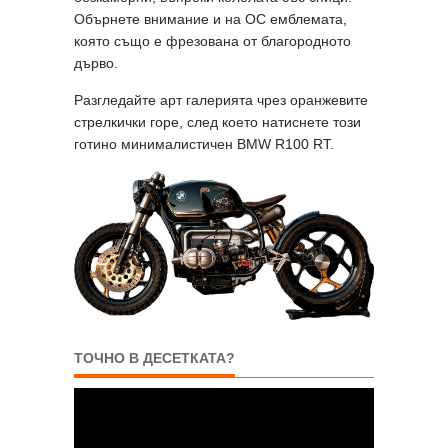
Обърнете внимание и на OC емблемата,
която също е фрезована от благородното
дърво.
Разгледайте арт галерията чрез оранжевите
стрелкички горе, след което натиснете този
готино минималистичен BMW R100 RT.
ТОЧНО В ДЕСЕТКАТА?