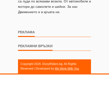
са луди по всякакви возила. От автомобили и
мотори до самолети и шейни. За нас
Движението е в кръвта ни.
РЕКЛАМА
РЕКЛАМНИ ВРЪЗКИ
Copyright 2026. DizzyRiders.bg. All Rights
Reserved / Developed by
We Work With You