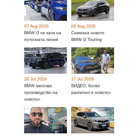
07 Aug 2026
06 Aug 2026
BMW i3 се качи на
Снимаха новото
поточната линия
BMW i3 Touring
28 Jul 2026
17 Jul 2026
BMW започва
ВИДЕО: Колко
производство на
различно е новото»
новото»