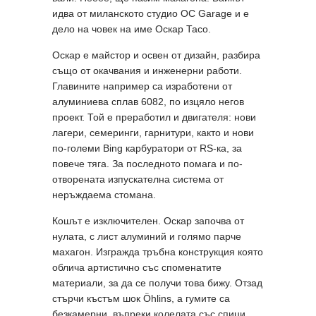
идва от миланското студио OC Garage и е
дело на човек на име Оскар Тасо.
Оскар е майстор и освен от дизайн, разбира
също от окачвания и инженерни работи.
Главините например са изработени от
алуминиева сплав 6082, по изцяло негов
проект. Той е преработил и двигателя: нови
лагери, семеринги, гарнитури, както и нови
по-големи Bing карбуратори от RS-ка, за
повече тяга. За последното помага и по-
отворената изпускателна система от
неръждаема стомана.
Кошът е изключителен. Оскар започва от
нулата, с лист алуминий и голямо парче
махагон. Изгражда тръбна конструкция която
облича артистично със споменатите
материали, за да се получи това бижу. Отзад
стърчи къстъм шок Öhlins, a гумите са
безкамерни, въпреки колелата със спици.