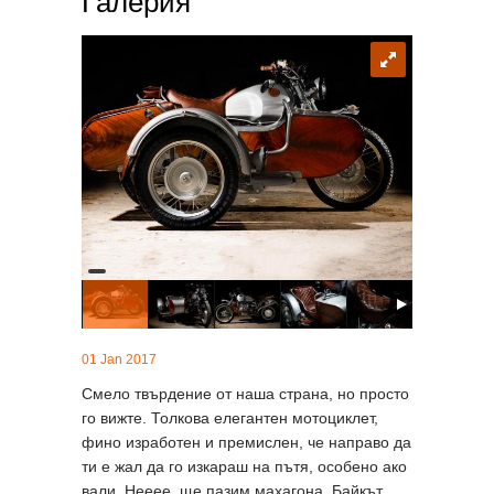
Галерия
01 Jan 2017
Смело твърдение от наша страна, но просто
го вижте. Толкова елегантен мотоциклет,
фино изработен и премислен, че направо да
ти е жал да го изкараш на пътя, особено ако
вали. Нееее, ще пазим махагона. Байкът