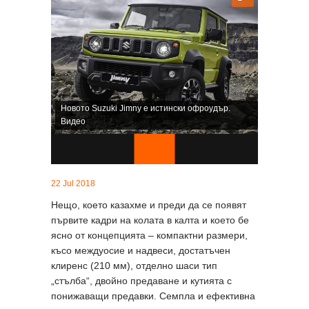
Новото Suzuki Jimny е истински офроудър.
Видео
22 Jul 2018
Нещо, което казахме и преди да се появят
първите кадри на колата в калта и което бе
ясно от концепцията – компактни размери,
късо междуосие и надвеси, достатъчен
клиренс (210 мм), отделно шаси тип
„стълба“, двойно предаване и кутията с
понижаващи предавки. Семпла и ефективна