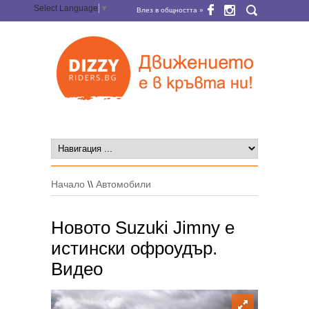
Select Language
▼
Влез в общността »
Начало
\\
Автомобили
Новото Suzuki Jimny е
истински офроудър.
Видео