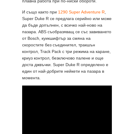
плавна работа при по-ниски обороти.
И също както при
1290 Super Adventure R
,
Super Duke R се предлага серийно или може
да бъде допълнен, с всичко най-ново на
пазара. ABS съобразяващ се със завиването
от Bosch, куикшифтър за смяна на
скоростите без съединител, тракшън
контрол, Track Pack с три режима на каране,
криуз контрол, безключово палене и още
доста джвъчки. Super Duke R определено е
един от най-добрите нейкети на пазара в
момента.