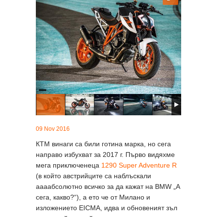
09 Nov 2016
КТМ винаги са били готина марка, но сега
направо избухват за 2017 г. Първо видяхме
мега приключенеца
1290 Super Adventure R
(в който австрийците са наблъскали
аааабсолютно всичко за да кажат на BMW „А
сега, какво?“), а ето че от Милано и
изложението EICMA, идва и обновеният зъл