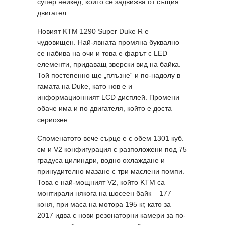
супер нейкед, който се задвижва от същия
двигател.
Новият KTM 1290 Super Duke R е
чудовищен. Най-явната промяна буквално
се набива на очи и това е фарът с LED
елементи, придаващ зверски вид на байка.
Той постепенно ще „плъзне“ и по-надолу в
гамата на Duke, като нов е и
информационният LCD дисплей. Промени
обаче има и по двигателя, който е доста
сериозен.
Споменатото вече сърце е с обем 1301 куб.
см и V2 конфигурация с разположени под 75
градуса цилиндри, водно охлаждане и
принудително мазане с три маслени помпи.
Това е най-мощният V2, който KTM са
монтирали някога на шосеен байк – 177
коня, при маса на мотора 195 кг, като за
2017 идва с нови резонаторни камери за по-