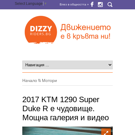
Select Language
▼
Влез в общността »
Начало
\\
Мотори
2017 KTM 1290 Super
Duke R е чудовище.
Мощна галерия и видео