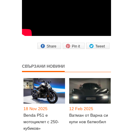
Share
Pin it
Tweet
СВЪРЗАНИ НОВИНИ
18 Nov 2025
12 Feb 2025
Benda P51 e
Ватман от Варна си
мотоциклет с 250-
купи нов батмобил
кубиков»