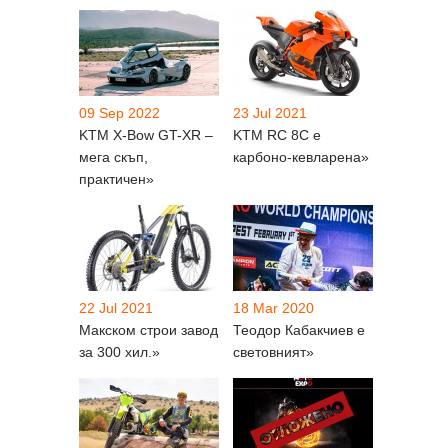
09 Sep 2022
23 Jul 2021
KTM X-Bow GT-XR –
KTM RC 8C е
мега скъп,
карбоно-кевларена»
практичен»
22 Jul 2021
18 Mar 2020
Макском строи завод
Теодор Кабакчиев е
за 300 хил.»
световният»