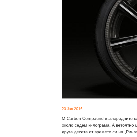
23 Jan 2016
M Carbon Compaund въглеродните кол
около седем килограма. А ветоятно
друга десета от времето си на „Ринга