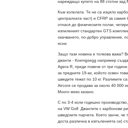
нареждащо купето на 88 стотни зад M
Към колелата. Те не са изцяло карб
централната част) и CFRP за самия 
отнася до физическите ползи, четир
изпиленият стандартен GTS комплект
окачването, по-добро управление, п
ясни.
Защо тази новина е толкова важа? В
джанти - Koenigsegg например създа
Agera R, преди повече от три години.
за предните 19-ки, койото освен тов
шведите тежат по 10 кг. Разликите с
Aircore се продава за около 40 000 е
Много меко казано.
С по 3-4 коли годишно производство
на VW Golf. Джантите с карбонови ри
шведските парчета. Което занчи, че
доста различна в изпъленията си) ст