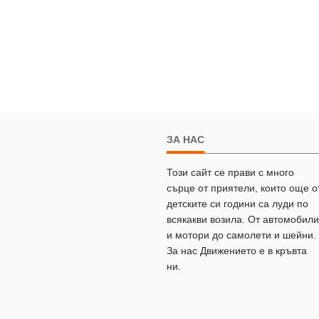
ЗА НАС
Този сайт се прави с много
сърце от приятели, които още о
детските си години са луди по
всякакви возила. От автомобили
и мотори до самолети и шейни.
За нас Движението е в кръвта
ни.