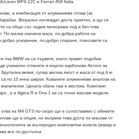
cLaren MP4-12C и Ferrari 458 Italia.
онови, а комбинация от алуминиева сплав (за
барабан. Визуално изглеждат доста приятно, а що се
ите са общо със седем килограма под и без това
. По-малка окачена маса, по-добра работа на
о-добро ускорение, по-добро спиране, плюсовете са
се пка BMW не са първите, които правят подобни
де уникално готините и изцяло карбонови Aircore за
 Брутална визия, супер висока якост и маса от под 6 кг.
а са по 10 ична широи. Кованите алуминиеви аналози на
а значителни. Цената обаче там е жестока. Комплект
вро., а и Agera R и One:1 не са точно масови модели.
, отва на M4 GTS по-скоро ще е съпоставимо с обемите
нгове ще а опция, но въпреки това доста по-масови от
 технологията за въглеродно-композитни колела (макар и
ава все по-достъпна.