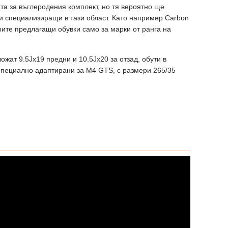
а за въглеродения комплект, но тя вероятно ще
и специализиращи в тази област. Като например Carbon
орите предлагащи обувки само за марки от ранга на
ат 9.5Jx19 предни и 10.5Jx20 за отзад, обути в
са специално адаптирани за M4 GTS, с размери 265/35