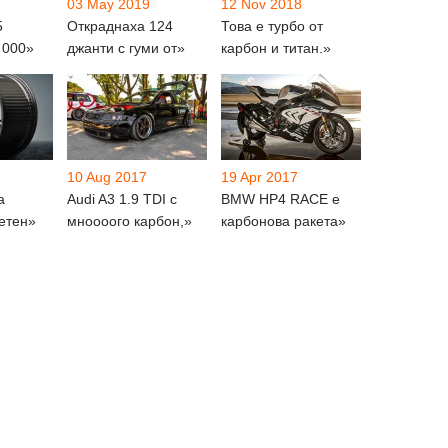
03 May 2019
12 Nov 2018
5
Откраднаха 124
Това е турбо от
 000»
джанти с гуми от»
карбон и титан.»
10 Aug 2017
19 Apr 2017
а
Audi A3 1.9 TDI с
BMW HP4 RACE е
етен»
мноооого карбон,»
карбонова ракета»