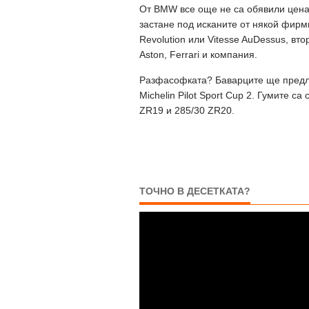
От BMW все още не са обявили ценат
застане под исканите от някой фирм
Revolution или Vitesse AuDessus, вт
Aston, Ferrari и компания.
Разфасофката? Баварците ще предлож
Michelin Pilot Sport Cup 2. Гумите 
ZR19 и 285/30 ZR20.
ТОЧНО В ДЕСЕТКАТА?