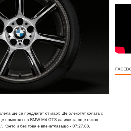
FACEB
ела ще се предлагат от март. Ще олекотят колата с
 ще помогнат на BMW M4 GTS да издяка още някоя
“. Което и без това е впечатлаващо - 07:27.88,