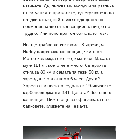
извинете. Да, липсва му ауспух и за разлика
от ситуацията при колите, тук скриването на
ел. двигателя, който изглежда доста по-
неемоционално от конвенционалния, е по-
трудно. Или поне при гол байк, като този.
Но, ще трябва да свикваме. Въпреки, че
Harley направиха концепция, чиито ел.
Мотор изглежда яко. Но, към този. Масата
му е 114 кг., което не е много, батерията
стига за 80 км и самата тя тежи 50 кг, а
зареждането и отнема 6 часа. Друго?
Харесва ни ниската седалка и 19-инчовите
карбонови джанти BST. Цената? Все още е
концепция. Вижте още за офанзивата на е-
байковете, кликнете на Tesla-та