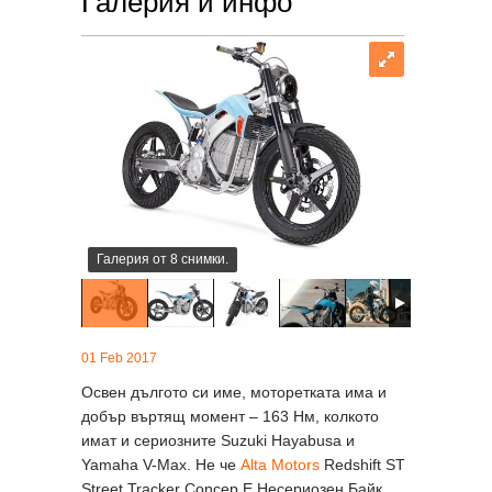
Галерия и инфо
Галерия от 8 снимки.
01 Feb 2017
Освен дългото си име, моторетката има и
добър въртящ момент – 163 Нм, колкото
имат и сериозните Suzuki Hayabusa и
Yamaha V-Max. Не че
Alta Motors
Redshift ST
Street Tracker Concep Е Несериозен Байк...