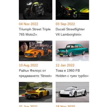
04 Nov 2022
03 Sep 2022
Triumph Street Triple
Ducati Streetfighter
765 Moto2»
V4 Lamborghini»
10 Aug 2022
12 Jan 2022
Райън Фелоус от
Това е 1960 FB
предаването ‘Street»
Holden с туин турбо»
21 Jun 2021
18 Nov 2020