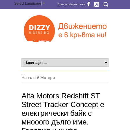
Select Language
▼
Влез в общността »
Начало
\\
Мотори
Alta Motors Redshift ST
Street Tracker Concept е
електрически байк с
мнооого дълго име.