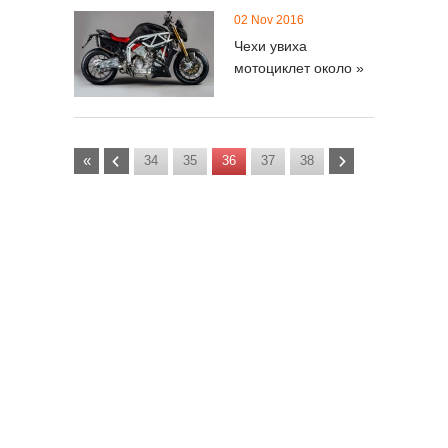
02 Nov 2016
Чехи увиха
мотоциклет около »
«
34
35
36
37
38