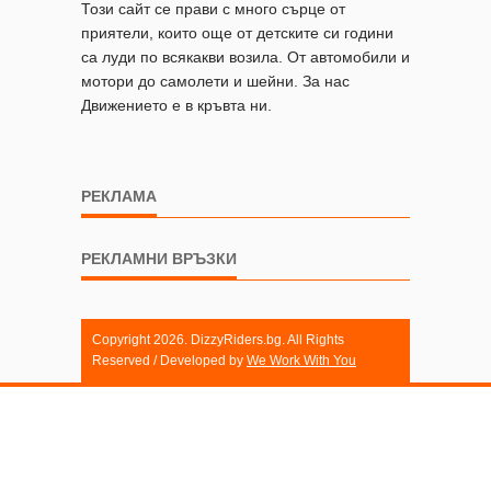
Този сайт се прави с много сърце от
приятели, които още от детските си години
са луди по всякакви возила. От автомобили и
мотори до самолети и шейни. За нас
Движението е в кръвта ни.
РЕКЛАМА
РЕКЛАМНИ ВРЪЗКИ
Copyright 2026. DizzyRiders.bg. All Rights
Reserved / Developed by
We Work With You