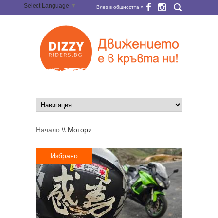
Select Language
▼
Влез в общността »
Начало
\\
Мотори
Избрано