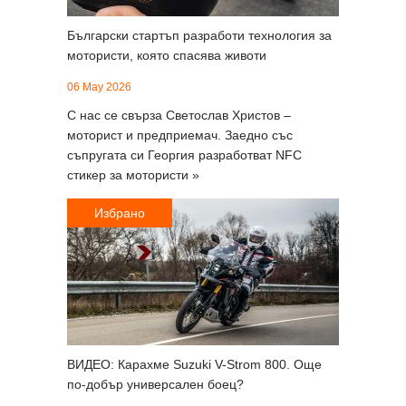
Български стартъп разработи технология за
мотористи, която спасява животи
06 May 2026
С нас се свърза Светослав Христов –
моторист и предприемач. Заедно със
съпругата си Георгия разработват NFC
стикер за мотористи »
Избрано
ВИДЕО: Карахме Suzuki V-Strom 800. Още
по-добър универсален боец?